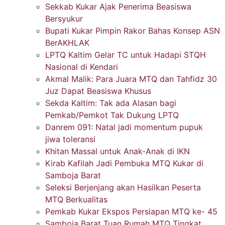
Sekkab Kukar Ajak Penerima Beasiswa
Bersyukur
Bupati Kukar Pimpin Rakor Bahas Konsep ASN
BerAKHLAK
LPTQ Kaltim Gelar TC untuk Hadapi STQH
Nasional di Kendari
Akmal Malik: Para Juara MTQ dan Tahfidz 30
Juz Dapat Beasiswa Khusus
Sekda Kaltim: Tak ada Alasan bagi
Pemkab/Pemkot Tak Dukung LPTQ
Danrem 091: Natal jadi momentum pupuk
jiwa toleransi
Khitan Massal untuk Anak-Anak di IKN
Kirab Kafilah Jadi Pembuka MTQ Kukar di
Samboja Barat
Seleksi Berjenjang akan Hasilkan Peserta
MTQ Berkualitas
Pemkab Kukar Ekspos Persiapan MTQ ke- 45
Samboja Barat Tuan Rumah MTQ Tingkat