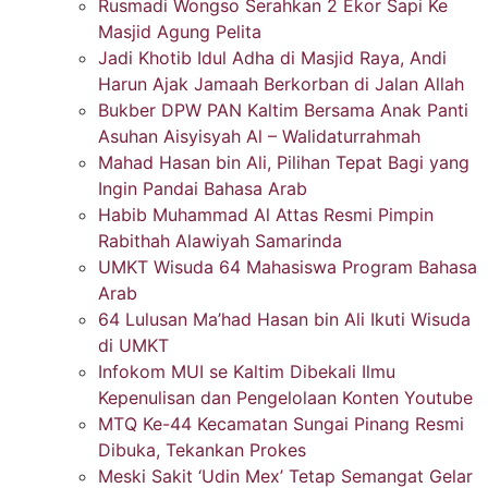
Rusmadi Wongso Serahkan 2 Ekor Sapi Ke
Masjid Agung Pelita
Jadi Khotib Idul Adha di Masjid Raya, Andi
Harun Ajak Jamaah Berkorban di Jalan Allah
Bukber DPW PAN Kaltim Bersama Anak Panti
Asuhan Aisyisyah Al – Walidaturrahmah
Mahad Hasan bin Ali, Pilihan Tepat Bagi yang
Ingin Pandai Bahasa Arab
Habib Muhammad Al Attas Resmi Pimpin
Rabithah Alawiyah Samarinda
UMKT Wisuda 64 Mahasiswa Program Bahasa
Arab
64 Lulusan Ma’had Hasan bin Ali Ikuti Wisuda
di UMKT
Infokom MUI se Kaltim Dibekali Ilmu
Kepenulisan dan Pengelolaan Konten Youtube
MTQ Ke-44 Kecamatan Sungai Pinang Resmi
Dibuka, Tekankan Prokes
Meski Sakit ‘Udin Mex’ Tetap Semangat Gelar