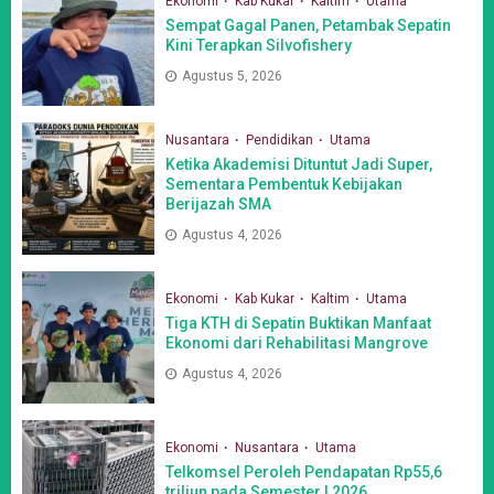
Ekonomi
Kab Kukar
Kaltim
Utama
Sempat Gagal Panen, Petambak Sepatin
Kini Terapkan Silvofishery
Agustus 5, 2026
Nusantara
Pendidikan
Utama
Ketika Akademisi Dituntut Jadi Super,
Sementara Pembentuk Kebijakan
Berijazah SMA
Agustus 4, 2026
Ekonomi
Kab Kukar
Kaltim
Utama
Tiga KTH di Sepatin Buktikan Manfaat
Ekonomi dari Rehabilitasi Mangrove
Agustus 4, 2026
Ekonomi
Nusantara
Utama
Telkomsel Peroleh Pendapatan Rp55,6
triliun pada Semester I 2026