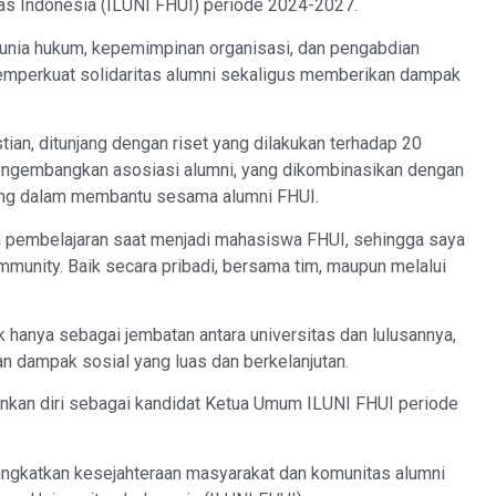
as Indonesia (ILUNI FHUI) periode 2024-2027.
dunia hukum, kepemimpinan organisasi, dan pengabdian
memperkuat solidaritas alumni sekaligus memberikan dampak
an, ditunjang dengan riset yang dilakukan terhadap 20
engembangkan asosiasi alumni, yang dikombinasikan dengan
gsung dalam membantu sesama alumni FHUI.
 pembelajaran saat menjadi mahasiswa FHUI, sehingga saya
mmunity. Baik secara pribadi, bersama tim, maupun melalui
k hanya sebagai jembatan antara universitas dan lulusannya,
n dampak sosial yang luas dan berkelanjutan.
onkan diri sebagai kandidat Ketua Umum ILUNI FHUI periode
ningkatkan kesejahteraan masyarakat dan komunitas alumni