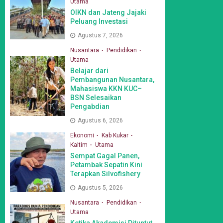
Utama
OIKN dan Jateng Jajaki
Peluang Investasi
Agustus 7, 2026
Nusantara
Pendidikan
Utama
Belajar dari
Pembangunan Nusantara,
Mahasiswa KKN KUC–
BSN Selesaikan
Pengabdian
Agustus 6, 2026
Ekonomi
Kab Kukar
Kaltim
Utama
Sempat Gagal Panen,
Petambak Sepatin Kini
Terapkan Silvofishery
Agustus 5, 2026
Nusantara
Pendidikan
Utama
Ketika Akademisi Dituntut