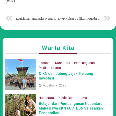
(Adv)
Legislator: Pancasila Merupakan Jatii Diri Negara
DWP Kukar Jadikan Musda sebagai Momentum Konsolidasi Program
Warta Kita
Ekonomi
Nusantara
Pembangunan
Politik
Utama
OIKN dan Jateng Jajaki Peluang
Investasi
Agustus 7, 2026
Nusantara
Pendidikan
Utama
Belajar dari Pembangunan Nusantara,
Mahasiswa KKN KUC–BSN Selesaikan
Pengabdian