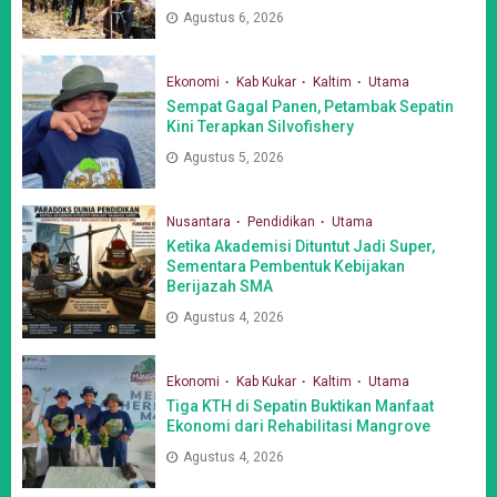
Agustus 6, 2026
Ekonomi
Kab Kukar
Kaltim
Utama
Sempat Gagal Panen, Petambak Sepatin
Kini Terapkan Silvofishery
Agustus 5, 2026
Nusantara
Pendidikan
Utama
Ketika Akademisi Dituntut Jadi Super,
Sementara Pembentuk Kebijakan
Berijazah SMA
Agustus 4, 2026
Ekonomi
Kab Kukar
Kaltim
Utama
Tiga KTH di Sepatin Buktikan Manfaat
Ekonomi dari Rehabilitasi Mangrove
Agustus 4, 2026