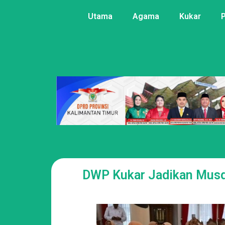
Utama
Agama
Kukar
DWP Kukar Jadikan Musd