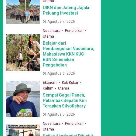
Utama
OIKN dan Jateng Jajaki
Peluang Investasi
Agustus 7, 2026
Nusantara
Pendidikan
Utama
Belajar dari
Pembangunan Nusantara,
Mahasiswa KKN KUC–
BSN Selesaikan
Pengabdian
Agustus 6, 2026
Ekonomi
Kab Kukar
Kaltim
Utama
Sempat Gagal Panen,
Petambak Sepatin Kini
Terapkan Silvofishery
Agustus 5, 2026
Nusantara
Pendidikan
Utama
Ketika Akademisi Dituntut