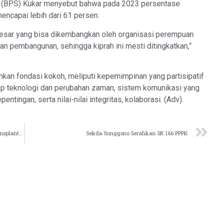
tik (BPS) Kukar menyebut bahwa pada 2023 persentase
ncapai lebih dari 61 persen.
esar yang bisa dikembangkan oleh organisasi perempuan
n pembangunan, sehingga kiprah ini mesti ditingkatkan,”
kan fondasi kokoh, meliputi kepemimpinan yang partisipatif
dap teknologi dan perubahan zaman, sistem komunikasi yang
tingan, serta nilai-nilai integritas, kolaborasi. (Adv).
Bupati Kukar Tinjau Implementasi Teknologi Rice Transplanter di Bangun Rejo
Sekda Sunggono Serahkan SK 166 PPPK