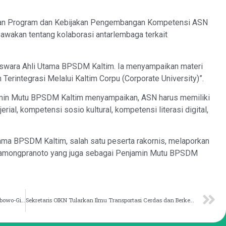
naan Program dan Kebijakan Pengembangan Kompetensi ASN
awakan tentang kolaborasi antarlembaga terkait
aiswara Ahli Utama BPSDM Kaltim. Ia menyampaikan materi
Terintegrasi Melalui Kaltim Corpu (Corporate University)”.
min Mutu BPSDM Kaltim menyampaikan, ASN harus memiliki
al, kompetensi sosio kultural, kompetensi literasi digital,
ama BPSDM Kaltim, salah satu peserta rakornis, melaporkan
sa Hamongpranoto yang juga sebagai Penjamin Mutu BPSDM
Akbar Buchari Dinilai Layak Jadi Menteri Kabinet Prabowo-Gibran
Sekretaris OIKN Tularkan Ilmu Transportasi Cerdas dan Berkelanjutan