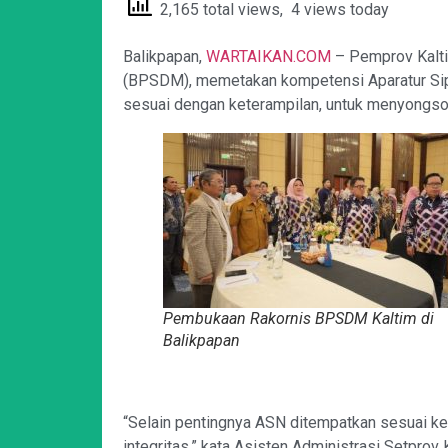
2,165 total views, 4 views today
Balikpapan,
WARTAIKAN.COM
– Pemprov Kalt
(BPSDM), memetakan kompetensi Aparatur Sip
sesuai dengan keterampilan, untuk menyongs
Pembukaan Rakornis BPSDM Kaltim di
Balikpapan
“Selain pentingnya ASN ditempatkan sesuai ke
integritas,” kata Asisten Administrasi Setprov 