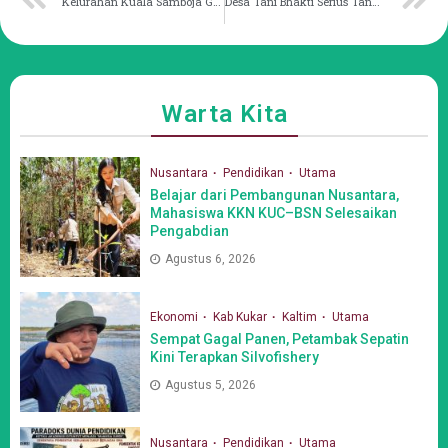
Kelurahan Kuala Samboja Gencar Mitigasi Stunting
Desa Tani Bhakti Serius Tangani Stunting
Warta Kita
Nusantara
Pendidikan
Utama
Belajar dari Pembangunan Nusantara,
Mahasiswa KKN KUC–BSN Selesaikan
Pengabdian
Agustus 6, 2026
Ekonomi
Kab Kukar
Kaltim
Utama
Sempat Gagal Panen, Petambak Sepatin
Kini Terapkan Silvofishery
Agustus 5, 2026
Nusantara
Pendidikan
Utama