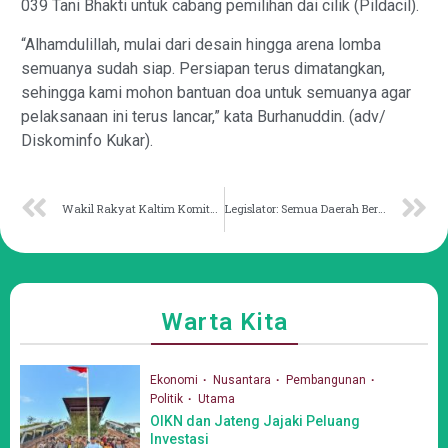
039 Tani Bhakti untuk cabang pemilihan dai cilik (Pildacil).
“Alhamdulillah, mulai dari desain hingga arena lomba
semuanya sudah siap. Persiapan terus dimatangkan,
sehingga kami mohon bantuan doa untuk semuanya agar
pelaksanaan ini terus lancar,” kata Burhanuddin. (adv/
Diskominfo Kukar).
Wakil Rakyat Kaltim Komitmen Alokasikan Anggaran Peningkatan SDM
Legislator: Semua Daerah Berkesempatan Penuhi Pangan IKN
Warta Kita
Ekonomi
Nusantara
Pembangunan
Politik
Utama
OIKN dan Jateng Jajaki Peluang
Investasi