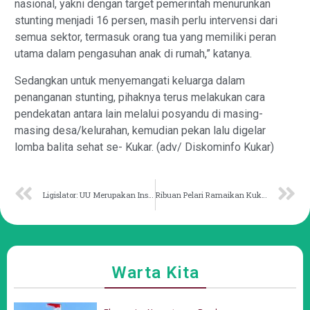
nasional, yakni dengan target pemerintah menurunkan
stunting menjadi 16 persen, masih perlu intervensi dari
semua sektor, termasuk orang tua yang memiliki peran
utama dalam pengasuhan anak di rumah,” katanya.
Sedangkan untuk menyemangati keluarga dalam
penanganan stunting, pihaknya terus melakukan cara
pendekatan antara lain melalui posyandu di masing-
masing desa/kelurahan, kemudian pekan lalu digelar
lomba balita sehat se- Kukar. (adv/ Diskominfo Kukar)
Ligislator: UU Merupakan Instrumen Penjaga Keadilan dan Hak Asasi
Ribuan Pelari Ramaikan Kukar Run 2024, Ajang Promosi Gaya Hidup Sehat di Tenggarong
Warta Kita