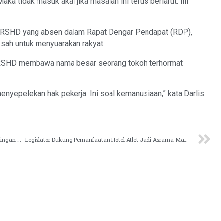
 Maka tidak masuk akal jika masalah ini terus berlarut. Ini
 RSHD yang absen dalam Rapat Dengar Pendapat (RDP),
sah untuk menyuarakan rakyat.
RSHD membawa nama besar seorang tokoh terhormat
enyepelekan hak pekerja. Ini soal kemanusiaan,” kata Darlis.
Legislator Kaltim: Jamaah Haji Lansia Perlu Pendampingan Khusus
Legislator Dukung Pemanfaatan Hotel Atlet Jadi Asrama Mahasiswa