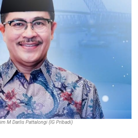
m M Darlis Pattalongi (IG Pribadi)