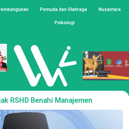
Pembangunan
Pemuda dan Olahraga
Nusantara
Psikologi
 Ajak RSHD Benahi Manajemen