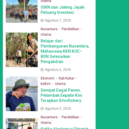
Utama
OIKN dan Jateng Jajaki
Peluang Investasi
Agustus 7, 2026
Nusantara
Pendidikan
Utama
Belajar dari
Pembangunan Nusantara,
Mahasiswa KKN KUC–
BSN Selesaikan
Pengabdian
Agustus 6, 2026
Ekonomi
Kab Kukar
Kaltim
Utama
Sempat Gagal Panen,
Petambak Sepatin Kini
Terapkan Silvofishery
Agustus 5, 2026
Nusantara
Pendidikan
Utama
Ketika Akademisi Dituntut