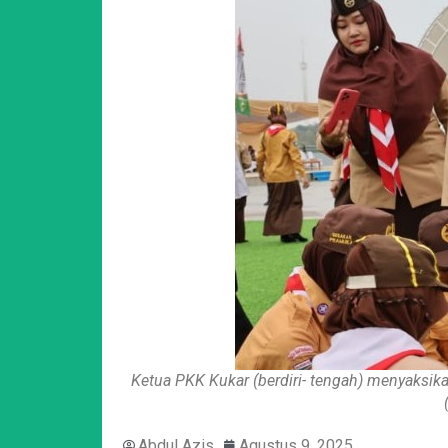
Ketua PKK Kukar (berdiri- tengah) menyaksik
Abdul Azis
Agustus 9, 2025