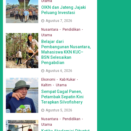
Utama
OIKN dan Jateng Jajaki
Peluang Investasi
Agustus 7, 2026
Nusantara
Pendidikan
Utama
Belajar dari
Pembangunan Nusantara,
Mahasiswa KKN KUC–
BSN Selesaikan
Pengabdian
Agustus 6, 2026
Ekonomi
Kab Kukar
Kaltim
Utama
Sempat Gagal Panen,
Petambak Sepatin Kini
Terapkan Silvofishery
Agustus 5, 2026
Nusantara
Pendidikan
Utama
Ketika Akademisi Dituntut