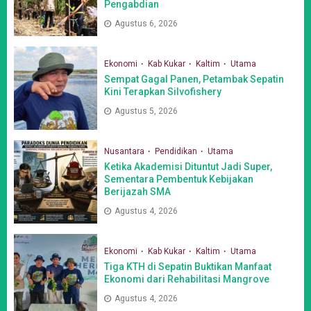
Pengabdian
Agustus 6, 2026
Ekonomi
Kab Kukar
Kaltim
Utama
Sempat Gagal Panen, Petambak Sepatin
Kini Terapkan Silvofishery
Agustus 5, 2026
Nusantara
Pendidikan
Utama
Ketika Akademisi Dituntut Jadi Super,
Sementara Pembentuk Kebijakan
Berijazah SMA
Agustus 4, 2026
Ekonomi
Kab Kukar
Kaltim
Utama
Tiga KTH di Sepatin Buktikan Manfaat
Ekonomi dari Rehabilitasi Mangrove
Agustus 4, 2026