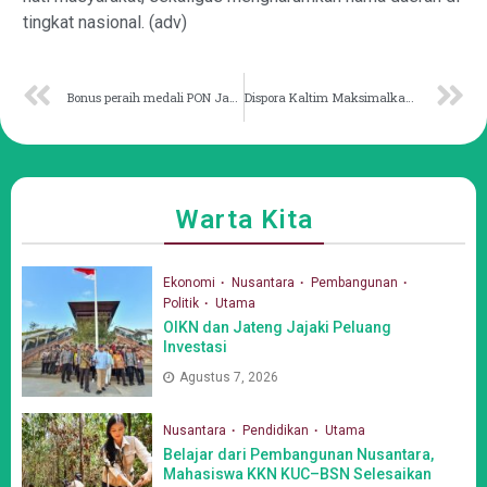
tingkat nasional. (adv)
Bonus peraih medali PON Jadi Penyemangat Atlet Kaltim
Dispora Kaltim Maksimalkan Regenerasi Atlet Lewat Kejuaraan Pelajar
Warta Kita
Ekonomi
Nusantara
Pembangunan
Politik
Utama
OIKN dan Jateng Jajaki Peluang
Investasi
Agustus 7, 2026
Nusantara
Pendidikan
Utama
Belajar dari Pembangunan Nusantara,
Mahasiswa KKN KUC–BSN Selesaikan