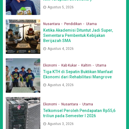
Agustus 5, 2026
Nusantara
Pendidikan
Utama
Ketika Akademisi Dituntut Jadi Super,
Sementara Pembentuk Kebijakan
Berijazah SMA
Agustus 4, 2026
Ekonomi
Kab Kukar
Kaltim
Utama
Tiga KTH di Sepatin Buktikan Manfaat
Ekonomi dari Rehabilitasi Mangrove
Agustus 4, 2026
Ekonomi
Nusantara
Utama
Telkomsel Peroleh Pendapatan Rp55,6
triliun pada Semester I 2026
Agustus 3, 2026