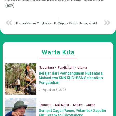
(adv)
Dispora Kaltim Tingkatkan Prestasi Atlet Voli Melalui Pembinaan Rutin
Dispora Kaltim Jaring Atlet Potensial Untuk Ditempa
Warta Kita
Nusantara
Pendidikan
Utama
Belajar dari Pembangunan Nusantara,
Mahasiswa KKN KUC–BSN Selesaikan
Pengabdian
Agustus 6, 2026
Ekonomi
Kab Kukar
Kaltim
Utama
Sempat Gagal Panen, Petambak Sepatin
Kini Terapkan Silvofishery