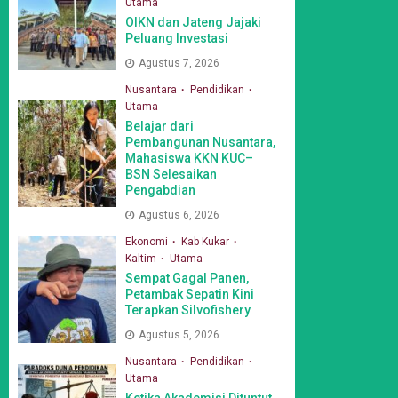
Utama
OIKN dan Jateng Jajaki
Peluang Investasi
Agustus 7, 2026
Nusantara
Pendidikan
Utama
Belajar dari
Pembangunan Nusantara,
Mahasiswa KKN KUC–
BSN Selesaikan
Pengabdian
Agustus 6, 2026
Ekonomi
Kab Kukar
Kaltim
Utama
Sempat Gagal Panen,
Petambak Sepatin Kini
Terapkan Silvofishery
Agustus 5, 2026
Nusantara
Pendidikan
Utama
Ketika Akademisi Dituntut