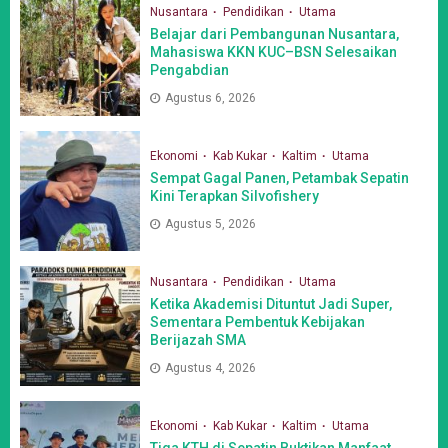
Nusantara
Pendidikan
Utama
Belajar dari Pembangunan Nusantara,
Mahasiswa KKN KUC–BSN Selesaikan
Pengabdian
Agustus 6, 2026
Ekonomi
Kab Kukar
Kaltim
Utama
Sempat Gagal Panen, Petambak Sepatin
Kini Terapkan Silvofishery
Agustus 5, 2026
Nusantara
Pendidikan
Utama
Ketika Akademisi Dituntut Jadi Super,
Sementara Pembentuk Kebijakan
Berijazah SMA
Agustus 4, 2026
Ekonomi
Kab Kukar
Kaltim
Utama
Tiga KTH di Sepatin Buktikan Manfaat