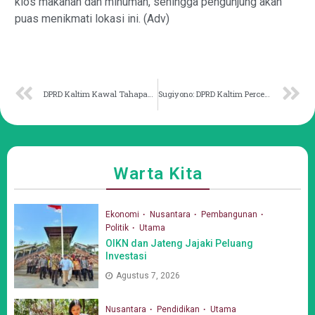
kios makanan dan minuman, sehingga pengunjung akan
puas menikmati lokasi ini. (Adv)
DPRD Kaltim Kawal Tahapan Pembangunan RS Kutim dan Berau
Sugiyono: DPRD Kaltim Percepat Pembangunan Jalan Poros Mahulu
Warta Kita
Ekonomi
Nusantara
Pembangunan
Politik
Utama
OIKN dan Jateng Jajaki Peluang
Investasi
Agustus 7, 2026
Nusantara
Pendidikan
Utama