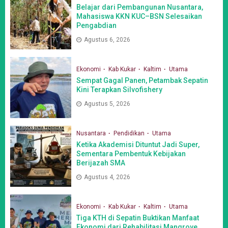
Belajar dari Pembangunan Nusantara,
Mahasiswa KKN KUC–BSN Selesaikan
Pengabdian
Agustus 6, 2026
Ekonomi
Kab Kukar
Kaltim
Utama
Sempat Gagal Panen, Petambak Sepatin
Kini Terapkan Silvofishery
Agustus 5, 2026
Nusantara
Pendidikan
Utama
Ketika Akademisi Dituntut Jadi Super,
Sementara Pembentuk Kebijakan
Berijazah SMA
Agustus 4, 2026
Ekonomi
Kab Kukar
Kaltim
Utama
Tiga KTH di Sepatin Buktikan Manfaat
Ekonomi dari Rehabilitasi Mangrove