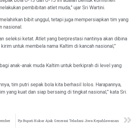
 sepak bola U-13 dan U-15 ini adalah bentuk komitmen
lakukan pembibitan atlet muda,” ujar Sri Wartini.
k melahirkan bibit unggul, tetapi juga mempersiapkan tim yang
n nasional.
kan seleksi ketat. Atlet yang berprestasi nantinya akan dibina
a kirim untuk membela nama Kaltim di kancah nasional,”
bagi anak-anak muda Kaltim untuk berkiprah di level yang
a, tim putri sepak bola kita berhasil lolos. Harapannya,
im yang kuat dan siap bersaing di tingkat nasional,” kata Sri.
ovember
Pjs Bupati Kukar Ajak Generasi Teladani Jiwa Kepahlawanan