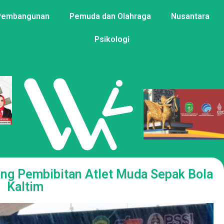
Pembangunan
Pemuda dan Olahraga
Nusantara
Psikologi
ang Pembibitan Atlet Muda Sepak Bola
Kaltim