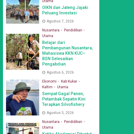
Utama
OIKN dan Jateng Jajaki
Peluang Investasi
Agustus 7, 2026
Nusantara
Pendidikan
Utama
Belajar dari
Pembangunan Nusantara,
Mahasiswa KKN KUC–
BSN Selesaikan
Pengabdian
Agustus 6, 2026
Ekonomi
Kab Kukar
Kaltim
Utama
Sempat Gagal Panen,
Petambak Sepatin Kini
Terapkan Silvofishery
Agustus 5, 2026
Nusantara
Pendidikan
Utama
Ketika Akademisi Dituntut