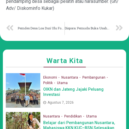
pendamping desa sebagai pelatih atau narasumber. (Gh/
Adv/ Diskominfo Kukar)
Pemdes Desa Loa Duri Ulu Fokuskan Infrastruktur Irigasi
Dispora: Pemuda Buka Usaha Tidak Harus Langsung Besar
Warta Kita
Ekonomi
Nusantara
Pembangunan
Politik
Utama
OIKN dan Jateng Jajaki Peluang
Investasi
Agustus 7, 2026
Nusantara
Pendidikan
Utama
Belajar dari Pembangunan Nusantara,
Mahasiswa KKN KUC–BSN Selesaikan