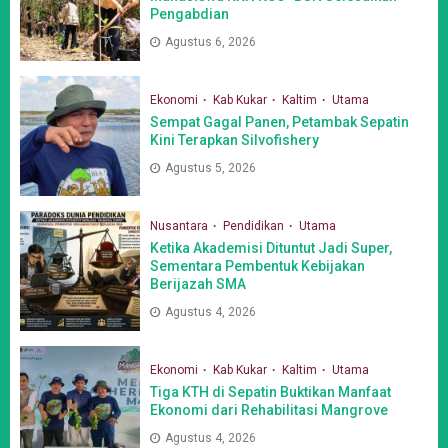
Pengabdian
Agustus 6, 2026
Ekonomi
Kab Kukar
Kaltim
Utama
Sempat Gagal Panen, Petambak Sepatin
Kini Terapkan Silvofishery
Agustus 5, 2026
Nusantara
Pendidikan
Utama
Ketika Akademisi Dituntut Jadi Super,
Sementara Pembentuk Kebijakan
Berijazah SMA
Agustus 4, 2026
Ekonomi
Kab Kukar
Kaltim
Utama
Tiga KTH di Sepatin Buktikan Manfaat
Ekonomi dari Rehabilitasi Mangrove
Agustus 4, 2026