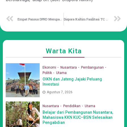
Empat Pansus DPRD Merupakan Alat Kelengkapan Penting
Dispora Kaltim Fasilitasi TC Sepak Bola untuk Kesuksesan di Pra-Popnas
Warta Kita
Ekonomi
Nusantara
Pembangunan
Politik
Utama
OIKN dan Jateng Jajaki Peluang
Investasi
Agustus 7, 2026
Nusantara
Pendidikan
Utama
Belajar dari Pembangunan Nusantara,
Mahasiswa KKN KUC–BSN Selesaikan
Pengabdian