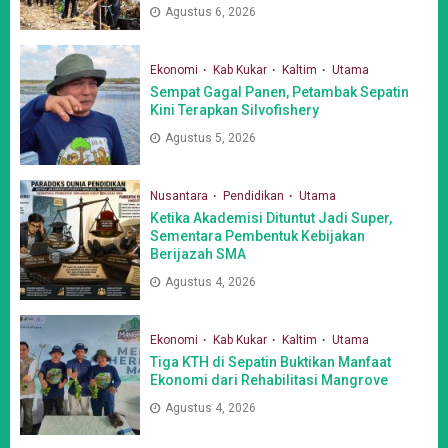
Agustus 6, 2026
Ekonomi
Kab Kukar
Kaltim
Utama
Sempat Gagal Panen, Petambak Sepatin
Kini Terapkan Silvofishery
Agustus 5, 2026
Nusantara
Pendidikan
Utama
Ketika Akademisi Dituntut Jadi Super,
Sementara Pembentuk Kebijakan
Berijazah SMA
Agustus 4, 2026
Ekonomi
Kab Kukar
Kaltim
Utama
Tiga KTH di Sepatin Buktikan Manfaat
Ekonomi dari Rehabilitasi Mangrove
Agustus 4, 2026