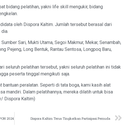
t bidang pelatihan, yakni
life
skill
mengukir, bidang
engkelan.
 didata oleh
Dispora
Kaltim. Jumlah tersebut berasal dari
 dia.
, Sumber Sari,
Mukti
Utama,
Segoi
Makmur, Mekar,
Senambah
,
Long
Pejeng
, Long Bentuk, Rantau Sentosa,
Longpoq
Baru,
i seluruh pelatihan tersebut, yakni seluruh pelatihan ini tidak
gga peserta tinggal mengikuti saja.
 bantuan peralatan. Seperti di tata boga, kami kasih alat
isa mandiri. Dalam
pelatihannya
, mereka dilatih untuk bisa
v
/ Dispora Kaltim)
 PON 2024
Dispora Kaltim Terus Tingkatkan Partisipasi Pemuda