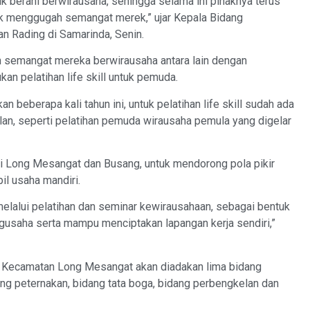
berani berwirausaha, sehingga selama ini pihaknya terus
 menggugah semangat merek,” ujar Kepala Bidang
an
Rading
di Samarinda, Senin.
h semangat mereka berwirausaha antara lain dengan
kan pelatihan
life
skill
untuk pemuda.
n beberapa kali tahun ini, untuk pelatihan
life
skill
sudah ada
lan, seperti pelatihan pemuda wirausaha pemula yang digelar
ni Long
Mesangat
dan
Busang
, untuk mendorong pola pikir
il usaha mandiri.
 melalui pelatihan dan seminar kewirausahaan, sebagai bentuk
usaha serta mampu menciptakan lapangan kerja sendiri,”
 di Kecamatan Long
Mesangat
akan diadakan lima bidang
dang peternakan, bidang tata boga, bidang perbengkelan dan