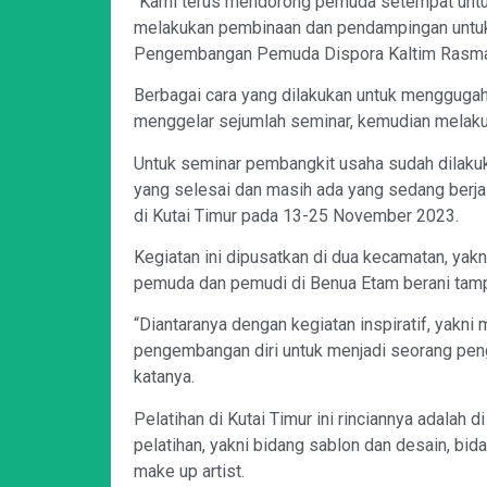
“Kami terus mendorong pemuda setempat untuk 
melakukan pembinaan dan pendampingan untuk
Pengembangan Pemuda
Dispora
Kaltim
Rasm
Berbagai cara yang dilakukan untuk mengguga
menggelar sejumlah seminar, kemudian melaku
Untuk seminar pembangkit usaha sudah dilakuka
yang selesai dan masih ada yang sedang berja
di Kutai Timur pada 13-25 November 2023.
Kegiatan ini dipusatkan di dua kecamatan, yak
pemuda dan pemudi di Benua
Etam
berani tamp
“Diantaranya dengan kegiatan inspiratif, yakni
pengembangan diri untuk menjadi seorang peng
katanya.
Pelatihan di Kutai Timur ini rinciannya adalah
pelatihan, yakni bidang sablon dan desain, bi
make up
artist
.