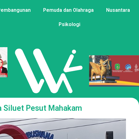
Pembangunan
Pemuda dan Olahraga
Nusantara
Psikologi
a Siluet Pesut Mahakam