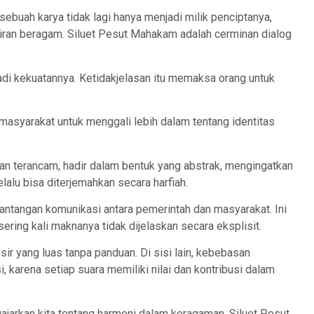
ebuah karya tidak lagi hanya menjadi milik penciptanya,
siran beragam. Siluet Pesut Mahakam adalah cerminan dialog
enjadi kekuatannya. Ketidakjelasan itu memaksa orang untuk
masyarakat untuk menggali lebih dalam tentang identitas
n terancam, hadir dalam bentuk yang abstrak, mengingatkan
lalu bisa diterjemahkan secara harfiah.
tantangan komunikasi antara pemerintah dan masyarakat. Ini
sering kali maknanya tidak dijelaskan secara eksplisit.
sir yang luas tanpa panduan. Di sisi lain, kebebasan
i, karena setiap suara memiliki nilai dan kontribusi dalam
gajarkan kita tentang harmoni dalam keragaman. Siluet Pesut