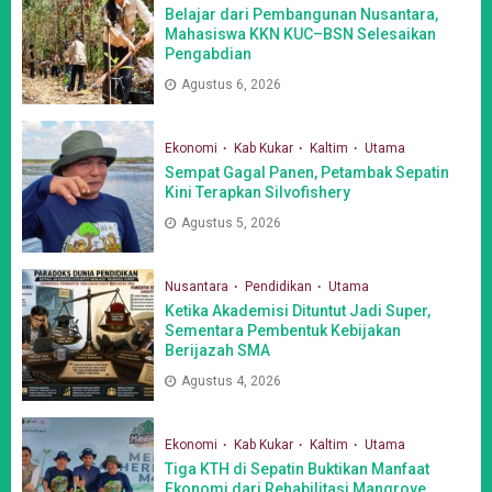
Belajar dari Pembangunan Nusantara,
Mahasiswa KKN KUC–BSN Selesaikan
Pengabdian
Agustus 6, 2026
Ekonomi
Kab Kukar
Kaltim
Utama
Sempat Gagal Panen, Petambak Sepatin
Kini Terapkan Silvofishery
Agustus 5, 2026
Nusantara
Pendidikan
Utama
Ketika Akademisi Dituntut Jadi Super,
Sementara Pembentuk Kebijakan
Berijazah SMA
Agustus 4, 2026
Ekonomi
Kab Kukar
Kaltim
Utama
Tiga KTH di Sepatin Buktikan Manfaat
Ekonomi dari Rehabilitasi Mangrove