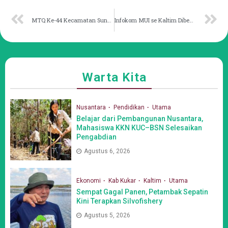
MTQ Ke-44 Kecamatan Sungai Pinang Resmi Dibuka, Tekankan Prokes
Infokom MUI se Kaltim Dibekali Ilmu Kepenulisan dan Pengelolaan Konten Youtube
Warta Kita
Nusantara
Pendidikan
Utama
Belajar dari Pembangunan Nusantara,
Mahasiswa KKN KUC–BSN Selesaikan
Pengabdian
Agustus 6, 2026
Ekonomi
Kab Kukar
Kaltim
Utama
Sempat Gagal Panen, Petambak Sepatin
Kini Terapkan Silvofishery
Agustus 5, 2026