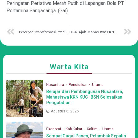
Peringatan Peristiwa Merah Putih di Lapangan Bola PT
Pertamina Sangasanga. (Gal)
Percepat Transformasi Pendidikan, Istri Kepala OIKN Berbagi Buku dan Ilmu di Yayasan Al-Fath
OIKN Ajak Mahasiswa PKN STAN Berpartisipasi dalam Pembangunan
Warta Kita
Nusantara
Pendidikan
Utama
Belajar dari Pembangunan Nusantara,
Mahasiswa KKN KUC–BSN Selesaikan
Pengabdian
Agustus 6, 2026
Ekonomi
Kab Kukar
Kaltim
Utama
Sempat Gagal Panen, Petambak Sepatin