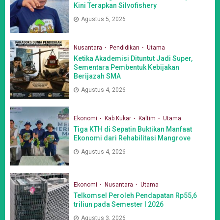
Kini Terapkan Silvofishery
Agustus 5, 2026
Nusantara
Pendidikan
Utama
Ketika Akademisi Dituntut Jadi Super,
Sementara Pembentuk Kebijakan
Berijazah SMA
Agustus 4, 2026
Ekonomi
Kab Kukar
Kaltim
Utama
Tiga KTH di Sepatin Buktikan Manfaat
Ekonomi dari Rehabilitasi Mangrove
Agustus 4, 2026
Ekonomi
Nusantara
Utama
Telkomsel Peroleh Pendapatan Rp55,6
triliun pada Semester I 2026
Agustus 3, 2026