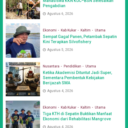
Mahasiswa KKN KUC–BSN Selesaikan
Pengabdian
Agustus 6, 2026
Ekonomi
Kab Kukar
Kaltim
Utama
Sempat Gagal Panen, Petambak Sepatin
Kini Terapkan Silvofishery
Agustus 5, 2026
Nusantara
Pendidikan
Utama
Ketika Akademisi Dituntut Jadi Super,
Sementara Pembentuk Kebijakan
Berijazah SMA
Agustus 4, 2026
Ekonomi
Kab Kukar
Kaltim
Utama
Tiga KTH di Sepatin Buktikan Manfaat
Ekonomi dari Rehabilitasi Mangrove
Agustus 4, 2026