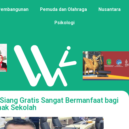
Pembangunan
Pemuda dan Olahraga
Nusantara
Psikologi
Siang Gratis Sangat Bermanfaat bagi
ak Sekolah