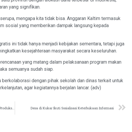
an yang signifikan.
serupa, mengapa kita tidak bisa. Anggaran Kaltim termasuk
ram sosial yang memberikan dampak langsung kepada
tis ini tidak hanya menjadi kebijakan sementara, tetapi juga
ningkatkan kesejahteraan masyarakat secara keseluruhan.
perencanaan yang matang dalam pelaksanaan program makan
, maka semuanya sudah siap.
lu berkolaborasi dengan pihak sekolah dan dinas terkait untuk
kelanjutan, agar kegiatannya berjalan lancar. (adv)
Sigit Wibowo: IKN Harus Jadi Pendorong Tingkatkan Produksi Pangan
Desa di Kukar Ikuti Sosialisasi Keterbukaan Informasi