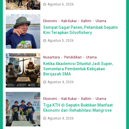
Agustus 6, 2026
Ekonomi
Kab Kukar
Kaltim
Utama
Sempat Gagal Panen, Petambak Sepatin
Kini Terapkan Silvofishery
Agustus 5, 2026
Nusantara
Pendidikan
Utama
Ketika Akademisi Dituntut Jadi Super,
Sementara Pembentuk Kebijakan
Berijazah SMA
Agustus 4, 2026
Ekonomi
Kab Kukar
Kaltim
Utama
Tiga KTH di Sepatin Buktikan Manfaat
Ekonomi dari Rehabilitasi Mangrove
Agustus 4, 2026