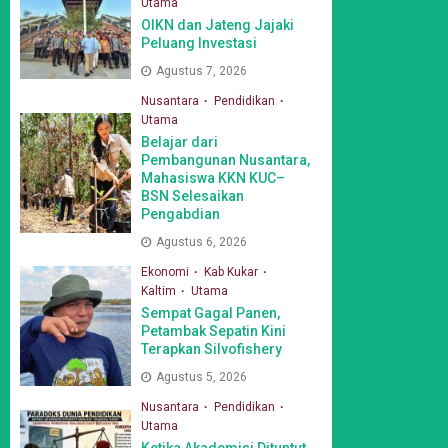
Utama
OIKN dan Jateng Jajaki
Peluang Investasi
Agustus 7, 2026
Nusantara
Pendidikan
Utama
Belajar dari
Pembangunan Nusantara,
Mahasiswa KKN KUC–
BSN Selesaikan
Pengabdian
Agustus 6, 2026
Ekonomi
Kab Kukar
Kaltim
Utama
Sempat Gagal Panen,
Petambak Sepatin Kini
Terapkan Silvofishery
Agustus 5, 2026
Nusantara
Pendidikan
Utama
Ketika Akademisi Dituntut