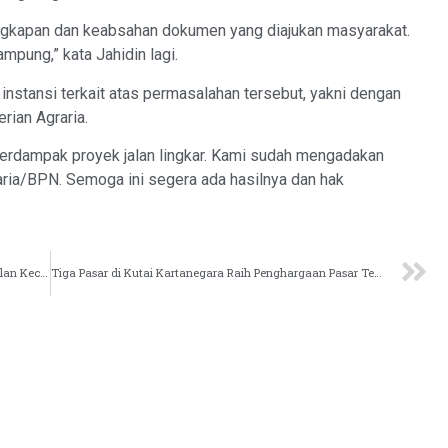
ngkapan dan keabsahan dokumen yang diajukan masyarakat.
mpung,” kata Jahidin lagi.
nstansi terkait atas permasalahan tersebut, yakni dengan
ian Agraria.
 terdampak proyek jalan lingkar. Kami sudah mengadakan
aria/BPN. Semoga ini segera ada hasilnya dan hak
Desa Segihan Targetkan Jadi Lumbung Sayur Unggulan Kecamatan Sebulu
Tiga Pasar di Kutai Kartanegara Raih Penghargaan Pasar Tertib Ukur Nasional