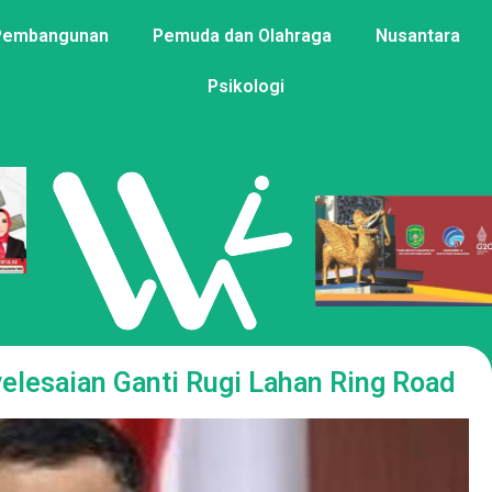
Pembangunan
Pemuda dan Olahraga
Nusantara
Psikologi
yelesaian Ganti Rugi Lahan Ring Road