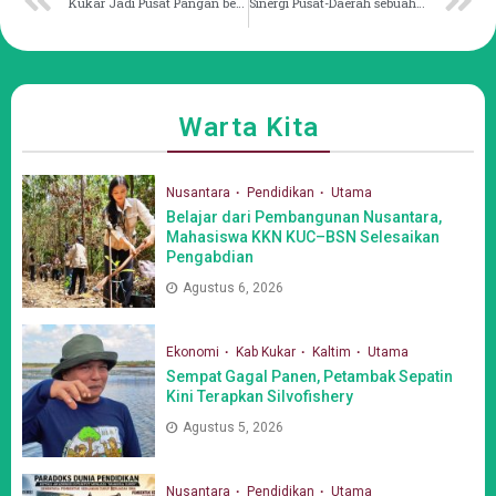
Kukar Jadi Pusat Pangan bertepatan Indonesia Emas 2045
Sinergi Pusat-Daerah sebuah Keharusan untuk Kemajuan Bangsa
Warta Kita
Nusantara
Pendidikan
Utama
Belajar dari Pembangunan Nusantara,
Mahasiswa KKN KUC–BSN Selesaikan
Pengabdian
Agustus 6, 2026
Ekonomi
Kab Kukar
Kaltim
Utama
Sempat Gagal Panen, Petambak Sepatin
Kini Terapkan Silvofishery
Agustus 5, 2026
Nusantara
Pendidikan
Utama