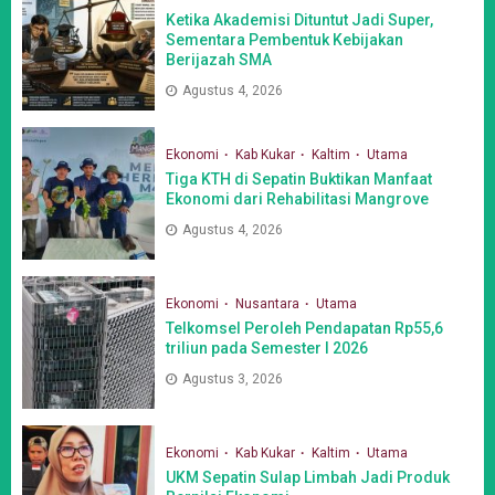
Ketika Akademisi Dituntut Jadi Super,
Sementara Pembentuk Kebijakan
Berijazah SMA
Agustus 4, 2026
Ekonomi
Kab Kukar
Kaltim
Utama
Tiga KTH di Sepatin Buktikan Manfaat
Ekonomi dari Rehabilitasi Mangrove
Agustus 4, 2026
Ekonomi
Nusantara
Utama
Telkomsel Peroleh Pendapatan Rp55,6
triliun pada Semester I 2026
Agustus 3, 2026
Ekonomi
Kab Kukar
Kaltim
Utama
UKM Sepatin Sulap Limbah Jadi Produk