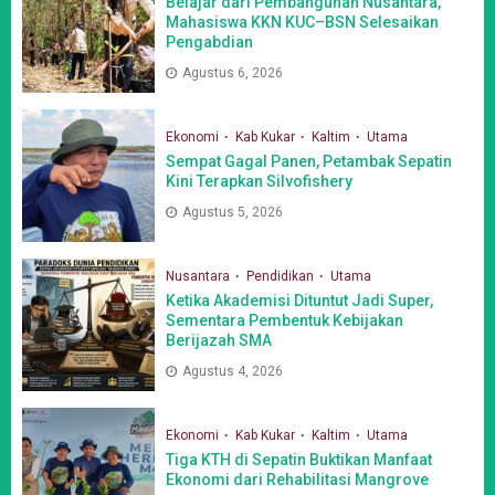
Belajar dari Pembangunan Nusantara,
Mahasiswa KKN KUC–BSN Selesaikan
Pengabdian
Agustus 6, 2026
Ekonomi
Kab Kukar
Kaltim
Utama
Sempat Gagal Panen, Petambak Sepatin
Kini Terapkan Silvofishery
Agustus 5, 2026
Nusantara
Pendidikan
Utama
Ketika Akademisi Dituntut Jadi Super,
Sementara Pembentuk Kebijakan
Berijazah SMA
Agustus 4, 2026
Ekonomi
Kab Kukar
Kaltim
Utama
Tiga KTH di Sepatin Buktikan Manfaat
Ekonomi dari Rehabilitasi Mangrove