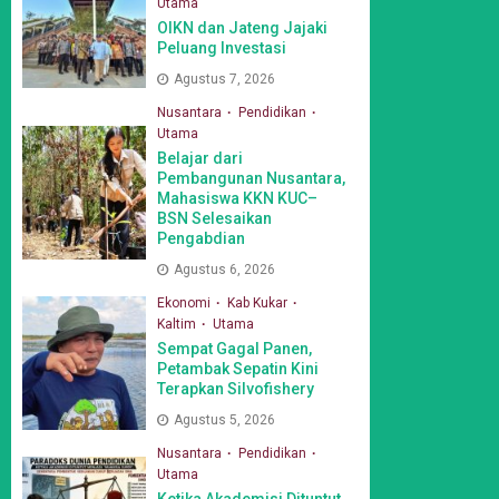
Utama
OIKN dan Jateng Jajaki
Peluang Investasi
Agustus 7, 2026
Nusantara
Pendidikan
Utama
Belajar dari
Pembangunan Nusantara,
Mahasiswa KKN KUC–
BSN Selesaikan
Pengabdian
Agustus 6, 2026
Ekonomi
Kab Kukar
Kaltim
Utama
Sempat Gagal Panen,
Petambak Sepatin Kini
Terapkan Silvofishery
Agustus 5, 2026
Nusantara
Pendidikan
Utama
Ketika Akademisi Dituntut