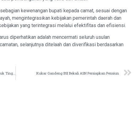
 sebagian kewenangan bupati kepada camat, sesuai dengan
ilayah, mengintegrasikan kebijakan pemerintah daerah dan
ijakan yang terintegrasi melalui efektifitas dan efisiensi.
arus diperhatikan adalah mencermati seluruh usulan
amatan, selanjutnya ditelaah dan diverifikasi berdasarkan
ASN Kukar Tandatangani Komitmen BerAKHLAK Untuk Tingkatkan Layanan
Kukar Gandeng BSI Bekali ASN Persiapkan Pensiun