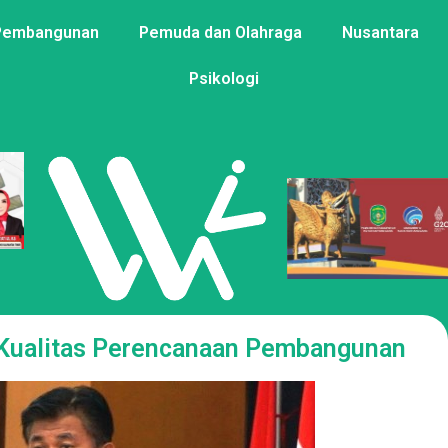
Pembangunan
Pemuda dan Olahraga
Nusantara
Psikologi
Kualitas Perencanaan Pembangunan