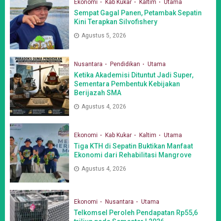
Ekonomi
Kab Kukar
Kaltim
Utama
Sempat Gagal Panen, Petambak Sepatin
Kini Terapkan Silvofishery
Agustus 5, 2026
Nusantara
Pendidikan
Utama
Ketika Akademisi Dituntut Jadi Super,
Sementara Pembentuk Kebijakan
Berijazah SMA
Agustus 4, 2026
Ekonomi
Kab Kukar
Kaltim
Utama
Tiga KTH di Sepatin Buktikan Manfaat
Ekonomi dari Rehabilitasi Mangrove
Agustus 4, 2026
Ekonomi
Nusantara
Utama
Telkomsel Peroleh Pendapatan Rp55,6