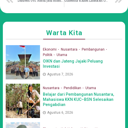
Danrem 091: Natal jadi momentum pupuk jiwa toleransi
Gubernur Kalsel Libatkan UMKM untuk Dukung Hari Pers
Warta Kita
Ekonomi
Nusantara
Pembangunan
Politik
Utama
OIKN dan Jateng Jajaki Peluang
Investasi
Agustus 7, 2026
Nusantara
Pendidikan
Utama
Belajar dari Pembangunan Nusantara,
Mahasiswa KKN KUC–BSN Selesaikan
Pengabdian
Agustus 6, 2026