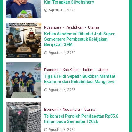
Kini Terapkan Silvofishery
Agustus 5, 2026
Nusantara
Pendidikan
Utama
Ketika Akademisi Dituntut Jadi Super,
Sementara Pembentuk Kebijakan
Berijazah SMA
Agustus 4, 2026
Ekonomi
Kab Kukar
Kaltim
Utama
Tiga KTH di Sepatin Buktikan Manfaat
Ekonomi dari Rehabilitasi Mangrove
Agustus 4, 2026
Ekonomi
Nusantara
Utama
Telkomsel Peroleh Pendapatan Rp55,6
triliun pada Semester I 2026
Agustus 3, 2026