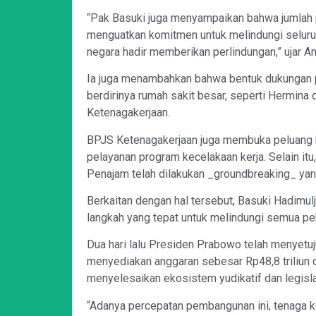
“Pak Basuki juga menyampaikan bahwa jumlah p
menguatkan komitmen untuk melindungi seluruh
negara hadir memberikan perlindungan,” ujar A
Ia juga menambahkan bahwa bentuk dukungan pe
berdirinya rumah sakit besar, seperti Hermin
Ketenagakerjaan.
BPJS Ketenagakerjaan juga membuka peluang k
pelayanan program kecelakaan kerja. Selain it
Penajam telah dilakukan _groundbreaking_ yan
Berkaitan dengan hal tersebut, Basuki Hadim
langkah yang tepat untuk melindungi semua pek
Dua hari lalu Presiden Prabowo telah menyet
menyediakan anggaran sebesar Rp48,8 triliun 
menyelesaikan ekosistem yudikatif dan legislat
“Adanya percepatan pembangunan ini, tenaga k