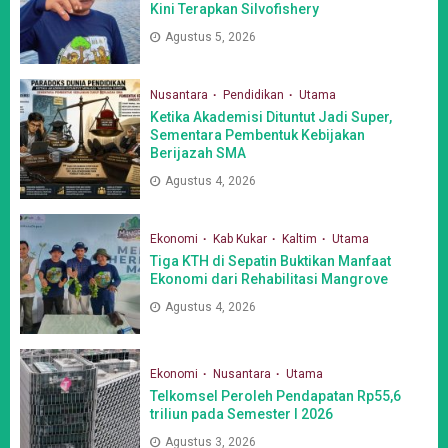
Kini Terapkan Silvofishery
Agustus 5, 2026
Nusantara
Pendidikan
Utama
Ketika Akademisi Dituntut Jadi Super,
Sementara Pembentuk Kebijakan
Berijazah SMA
Agustus 4, 2026
Ekonomi
Kab Kukar
Kaltim
Utama
Tiga KTH di Sepatin Buktikan Manfaat
Ekonomi dari Rehabilitasi Mangrove
Agustus 4, 2026
Ekonomi
Nusantara
Utama
Telkomsel Peroleh Pendapatan Rp55,6
triliun pada Semester I 2026
Agustus 3, 2026