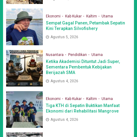
Ekonomi
Kab Kukar
Kaltim
Utama
Sempat Gagal Panen, Petambak Sepatin
Kini Terapkan Silvofishery
Agustus 5, 2026
Nusantara
Pendidikan
Utama
Ketika Akademisi Dituntut Jadi Super,
Sementara Pembentuk Kebijakan
Berijazah SMA
Agustus 4, 2026
Ekonomi
Kab Kukar
Kaltim
Utama
Tiga KTH di Sepatin Buktikan Manfaat
Ekonomi dari Rehabilitasi Mangrove
Agustus 4, 2026