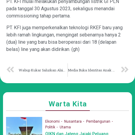
PT. KFI mulai melakukan penyambungan listrik GI PLN
pada tanggal 30 Agustus 2023, sekaligus menandai
commissioning tahap pertama.
PT. KFI juga memperkenalkan teknologi RKEF baru yang
lebih ramah lingkungan, mengingat sebenarnya hanya 2
(dua) line yang baru bisa beroperasi dari 18 (delapan
belas) line yang akan didirikan. (gh)
Wabup Kukar Salurkan Alsintan Demi Wujudkan Swasembada Pangan
Media Buka Identitas Anak Terancam Penjara 5 Tahun
Warta Kita
Ekonomi
Nusantara
Pembangunan
Politik
Utama
OIKN dan Jateng Jajaki Peluang