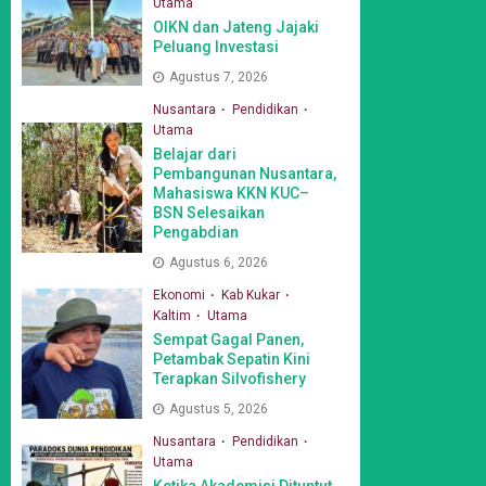
Utama
OIKN dan Jateng Jajaki
Peluang Investasi
Agustus 7, 2026
Nusantara
Pendidikan
Utama
Belajar dari
Pembangunan Nusantara,
Mahasiswa KKN KUC–
BSN Selesaikan
Pengabdian
Agustus 6, 2026
Ekonomi
Kab Kukar
Kaltim
Utama
Sempat Gagal Panen,
Petambak Sepatin Kini
Terapkan Silvofishery
Agustus 5, 2026
Nusantara
Pendidikan
Utama
Ketika Akademisi Dituntut