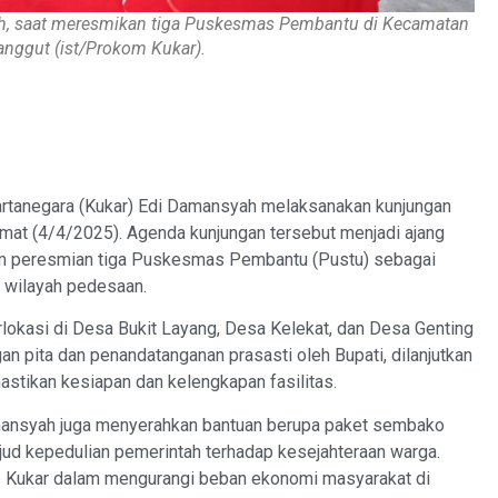
yah, saat meresmikan tiga Puskesmas Pembantu di Kecamatan
nggut (ist/Prokom Kukar).
rtanegara (Kukar) Edi Damansyah melaksanakan kunjungan
at (4/4/2025). Agenda kunjungan tersebut menjadi ajang
m peresmian tiga Puskesmas Pembantu (Pustu) sebagai
 wilayah pedesaan.
rlokasi di Desa Bukit Layang, Desa Kelekat, dan Desa Genting
n pita dan penandatanganan prasasti oleh Bupati, dilanjutkan
stikan kesiapan dan kelengkapan fasilitas.
ansyah juga menyerahkan bantuan berupa paket sembako
d kepedulian pemerintah terhadap kesejahteraan warga.
ab Kukar dalam mengurangi beban ekonomi masyarakat di