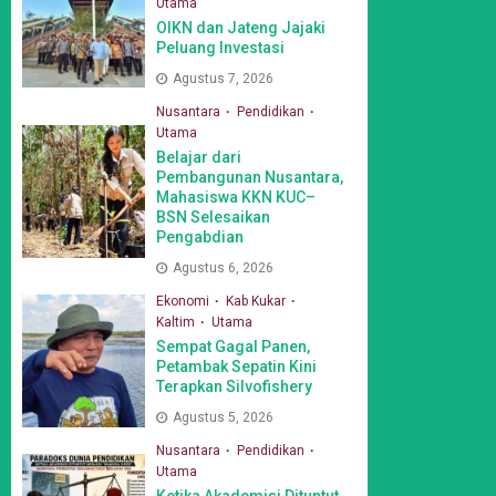
Utama
OIKN dan Jateng Jajaki
Peluang Investasi
Agustus 7, 2026
Nusantara
Pendidikan
Utama
Belajar dari
Pembangunan Nusantara,
Mahasiswa KKN KUC–
BSN Selesaikan
Pengabdian
Agustus 6, 2026
Ekonomi
Kab Kukar
Kaltim
Utama
Sempat Gagal Panen,
Petambak Sepatin Kini
Terapkan Silvofishery
Agustus 5, 2026
Nusantara
Pendidikan
Utama
Ketika Akademisi Dituntut