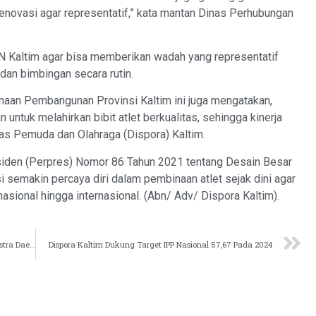
renovasi agar representatif,” kata mantan Dinas Perhubungan
 Kaltim agar bisa memberikan wadah yang representatif
 dan bimbingan secara rutin.
naan Pembangunan Provinsi Kaltim ini juga mengatakan,
untuk melahirkan bibit atlet berkualitas, sehingga kinerja
as Pemuda dan Olahraga (Dispora) Kaltim.
esiden (Perpres) Nomor 86 Tahun 2021 tentang Desain Besar
 semakin percaya diri dalam pembinaan atlet sejak dini agar
 nasional hingga internasional. (Abn/ Adv/ Dispora Kaltim).
FTBI Merupakan Wujud Perlindungan Bahasa dan Sastra Daerah
Dispora Kaltim Dukung Target IPP Nasional 57,67 Pada 2024