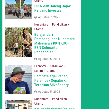
Utama
OIKN dan Jateng Jajaki
Peluang Investasi
Agustus 7, 2026
Nusantara
Pendidikan
Utama
Belajar dari
Pembangunan Nusantara,
Mahasiswa KKN KUC–
BSN Selesaikan
Pengabdian
Agustus 6, 2026
Ekonomi
Kab Kukar
Kaltim
Utama
Sempat Gagal Panen,
Petambak Sepatin Kini
Terapkan Silvofishery
Agustus 5, 2026
Nusantara
Pendidikan
Utama
Ketika Akademisi Dituntut