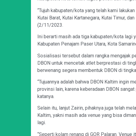
“Tujuh kabupaten/kota yang telah kami lakukan 
Kutai Barat, Kutai Kartanegara, Kutai Timur, da
(2/11/2023.
Ini berarti masih ada tiga kabupaten/kota lagi
Kabupaten Penajam Paser Utara, Kota Samarind
Sosialisasi tersebut dalam rangka mengajak p
DBON untuk mencetak atlet berprestasi di ting
berwenang segera membentuk DBON di tingkat
“Tujuannya adalah bahwa DBON Kaltim ingin me
provinsi lain, karena keberadaan DBON sangat 
katanya.
Selain itu, lanjut Zairin, pihaknya juga telah m
Kaltim, yakni masih ada venue yang bisa dimanf
lagi.
“Seperti kolam renang di GOR Palaran. Venue it