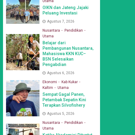
Utama
OIKN dan Jateng Jajaki
Peluang Investasi
Agustus 7, 2026
Nusantara
Pendidikan
Utama
Belajar dari
Pembangunan Nusantara,
Mahasiswa KKN KUC–
BSN Selesaikan
Pengabdian
Agustus 6, 2026
Ekonomi
Kab Kukar
Kaltim
Utama
Sempat Gagal Panen,
Petambak Sepatin Kini
Terapkan Silvofishery
Agustus 5, 2026
Nusantara
Pendidikan
Utama
Ketika Akademisi Dituntut