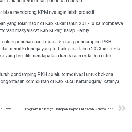
h, baik itu pemerintah pusat dan daerah.
bisa mendorong KPM nya agar lebih proaktif.
an yang telah hadir di Kab Kukar tahun 2017, bisa membawa
eraan masyarakat Kab Kukar,” harap Hamly.
emberikan penghargaan kepada 5 orang pendamping PKH
ai memiliki kinerja yang terbaik pada tahun 2023 ini, serta
 yang terpilih mendapatkan kendaraan roda dua untuk
luruh pendamping PKH selalu termotivasi untuk bekerja
engentasan kemiskinan di Kab Kutai Kartanegara,” katanya.
Kukar Rencanakan Pembangunan Kawasan Pertanian Terintergritas di Muara Kaman
Program Keluarga Harapan Dapat Entaskan Kemiskinan