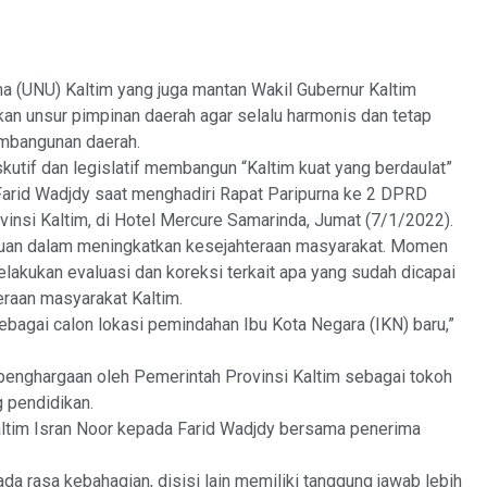
ma (UNU) Kaltim yang juga mantan Wakil Gubernur Kaltim
n unsur pimpinan daerah agar selalu harmonis dan tetap
mbangunan daerah.
kutif dan legislatif membangun “Kaltim kuat yang berdaulat”
arid Wadjdy saat menghadiri Rapat Paripurna ke 2 DPRD
insi Kaltim, di Hotel Mercure Samarinda, Jumat (7/1/2022).
ujuan dalam meningkatkan kesejahteraan masyarakat. Momen
elakukan evaluasi dan koreksi terkait apa yang sudah dicapai
raan masyarakat Kaltim.
bagai calon lokasi pemindahan Ibu Kota Negara (IKN) baru,”
 penghargaan oleh Pemerintah Provinsi Kaltim sebagai tokoh
 pendidikan.
ltim Isran Noor kepada Farid Wadjdy bersama penerima
ada rasa kebahagian, disisi lain memiliki tanggung jawab lebih