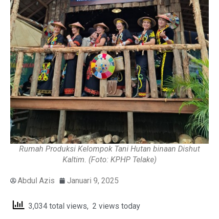
Rumah Produksi Kelompok Tani Hutan binaan Dishut
Kaltim. (Foto: KPHP Telake)
Abdul Azis
Januari 9, 2025
3,034 total views, 2 views today