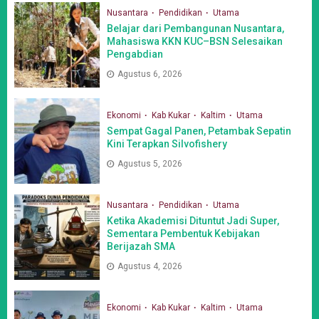
Nusantara
Pendidikan
Utama
Belajar dari Pembangunan Nusantara,
Mahasiswa KKN KUC–BSN Selesaikan
Pengabdian
Agustus 6, 2026
Ekonomi
Kab Kukar
Kaltim
Utama
Sempat Gagal Panen, Petambak Sepatin
Kini Terapkan Silvofishery
Agustus 5, 2026
Nusantara
Pendidikan
Utama
Ketika Akademisi Dituntut Jadi Super,
Sementara Pembentuk Kebijakan
Berijazah SMA
Agustus 4, 2026
Ekonomi
Kab Kukar
Kaltim
Utama