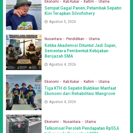
Ekonomi
Kab Kukar
Kaltim
Utama
Sempat Gagal Panen, Petambak Sepatin
Kini Terapkan Silvofishery
Agustus 5, 2026
Nusantara
Pendidikan
Utama
Ketika Akademisi Dituntut Jadi Super,
Sementara Pembentuk Kebijakan
Berijazah SMA
Agustus 4, 2026
Ekonomi
Kab Kukar
Kaltim
Utama
Tiga KTH di Sepatin Buktikan Manfaat
Ekonomi dari Rehabilitasi Mangrove
Agustus 4, 2026
Ekonomi
Nusantara
Utama
Telkomsel Peroleh Pendapatan Rp55,6