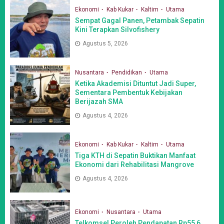
Ekonomi
Kab Kukar
Kaltim
Utama
Sempat Gagal Panen, Petambak Sepatin
Kini Terapkan Silvofishery
Agustus 5, 2026
Nusantara
Pendidikan
Utama
Ketika Akademisi Dituntut Jadi Super,
Sementara Pembentuk Kebijakan
Berijazah SMA
Agustus 4, 2026
Ekonomi
Kab Kukar
Kaltim
Utama
Tiga KTH di Sepatin Buktikan Manfaat
Ekonomi dari Rehabilitasi Mangrove
Agustus 4, 2026
Ekonomi
Nusantara
Utama
Telkomsel Peroleh Pendapatan Rp55,6