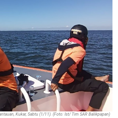
ntauan, Kukar, Sabtu (1/11). (Foto: Ist/ Tim SAR Balikpapan)