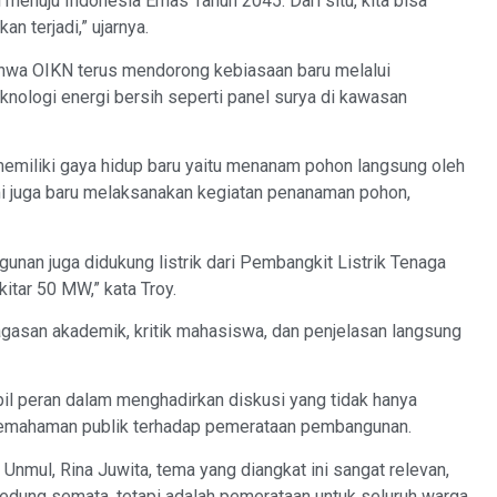
menuju Indonesia Emas Tahun 2045. Dari situ, kita bisa
n terjadi,” ujarnya.
ahwa OIKN terus mendorong kebiasaan baru melalui
ologi energi bersih seperti panel surya di kawasan
 memiliki gaya hidup baru yaitu menanam pohon langsung oleh
i juga baru melaksanakan kegiatan penanaman pohon,
gunan juga didukung listrik dari Pembangkit Listrik Tenaga
itar 50 MW,” kata Troy.
agasan akademik, kritik mahasiswa, dan penjelasan langsung
il peran dalam menghadirkan diskusi yang tidak hanya
 pemahaman publik terhadap pemerataan pembangunan.
nmul, Rina Juwita, tema yang diangkat ini sangat relevan,
edung semata, tetapi adalah pemerataan untuk seluruh warga