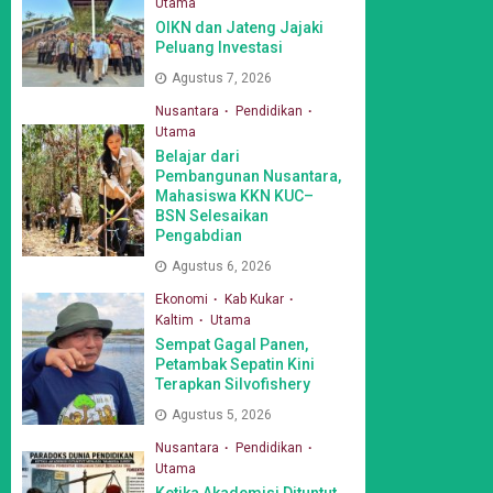
Utama
OIKN dan Jateng Jajaki
Peluang Investasi
Agustus 7, 2026
Nusantara
Pendidikan
Utama
Belajar dari
Pembangunan Nusantara,
Mahasiswa KKN KUC–
BSN Selesaikan
Pengabdian
Agustus 6, 2026
Ekonomi
Kab Kukar
Kaltim
Utama
Sempat Gagal Panen,
Petambak Sepatin Kini
Terapkan Silvofishery
Agustus 5, 2026
Nusantara
Pendidikan
Utama
Ketika Akademisi Dituntut