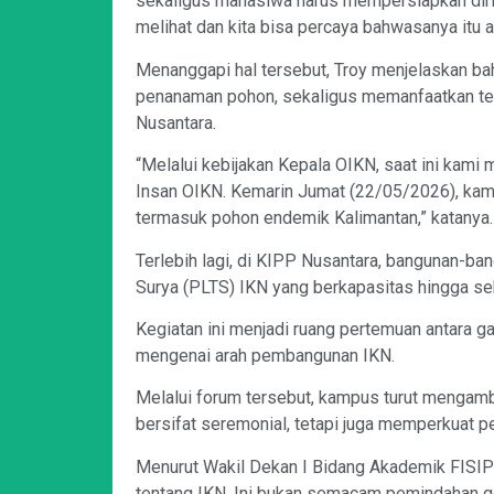
sekaligus mahasiwa harus mempersiapkan diri 
melihat dan kita bisa percaya bahwasanya itu aka
Menanggapi hal tersebut, Troy menjelaskan b
penanaman pohon, sekaligus memanfaatkan tekn
Nusantara.
“Melalui kebijakan Kepala OIKN, saat ini kami
Insan OIKN. Kemarin Jumat (22/05/2026), kam
termasuk pohon endemik Kalimantan,” katanya.
Terlebih lagi, di KIPP Nusantara, bangunan-ban
Surya (PLTS) IKN yang berkapasitas hingga sek
Kegiatan ini menjadi ruang pertemuan antara g
mengenai arah pembangunan IKN.
Melalui forum tersebut, kampus turut mengamb
bersifat seremonial, tetapi juga memperkuat
Menurut Wakil Dekan I Bidang Akademik FISIP U
tentang IKN. Ini bukan semacam pemindahan g