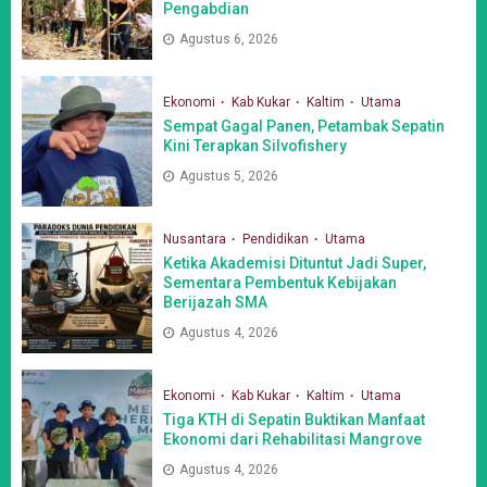
Pengabdian
Agustus 6, 2026
Ekonomi
Kab Kukar
Kaltim
Utama
Sempat Gagal Panen, Petambak Sepatin
Kini Terapkan Silvofishery
Agustus 5, 2026
Nusantara
Pendidikan
Utama
Ketika Akademisi Dituntut Jadi Super,
Sementara Pembentuk Kebijakan
Berijazah SMA
Agustus 4, 2026
Ekonomi
Kab Kukar
Kaltim
Utama
Tiga KTH di Sepatin Buktikan Manfaat
Ekonomi dari Rehabilitasi Mangrove
Agustus 4, 2026