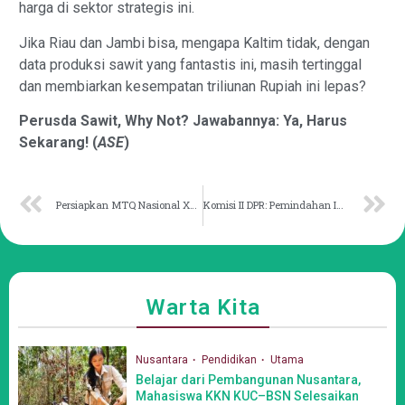
harga di sektor strategis ini.
Jika Riau dan Jambi bisa, mengapa Kaltim tidak, dengan
data produksi sawit yang fantastis ini, masih tertinggal
dan membiarkan kesempatan triliunan Rupiah ini lepas?
Perusda Sawit, Why Not? Jawabannya: Ya, Harus
Sekarang! (
ASE
)
Persiapkan MTQ Nasional XXXI-2026, LPTQ Kaltim Selenggarakan TC Tahap I
Komisi II DPR: Pemindahan IKN adalah Perubahan Sistemik
Warta Kita
Nusantara
Pendidikan
Utama
Belajar dari Pembangunan Nusantara,
Mahasiswa KKN KUC–BSN Selesaikan