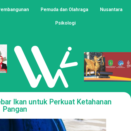
Pembangunan
Pemuda dan Olahraga
Nusantara
Psikologi
ebar Ikan untuk Perkuat Ketahanan
Pangan