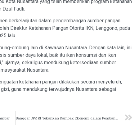
ta Ibu Kota Nusantara yang telah memberikan program ketahanan
 Dzul Fadli.
mitmen berkelanjutan dalam pengembangan sumber pangan
leh Direktur Ketahanan Pangan Otorita IKN, Lenggono, pada
25 lalu.
mbung-embung lain di Kawasan Nusantara. Dengan kata lain, ini
s sumber daya lokal, baik itu ikan konsumsi dan ikan
,” ujarnya, sekaligus mendukung ketersediaan sumber
i masyarakat Nusantara.
penguatan ketahanan pangan dilakukan secara menyeluruh,
i gizi, guna mendukung terwujudnya Nusantara sebagai
Sambar
Banggar DPR RI Tekankan Dampak Ekonomi dalam Pembangunan IKN