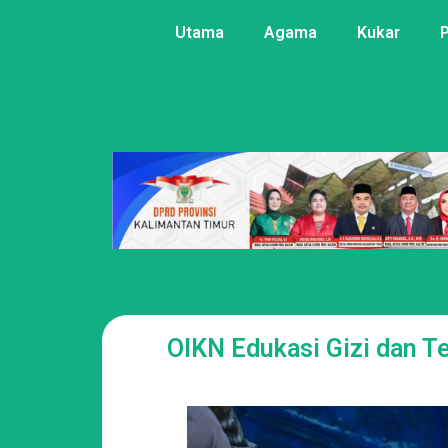
Utama
Agama
Kukar
OIKN Edukasi Gizi dan T